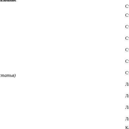
С
С
С
С
С
С
С
статья)
Л
Л
Л
Л
К