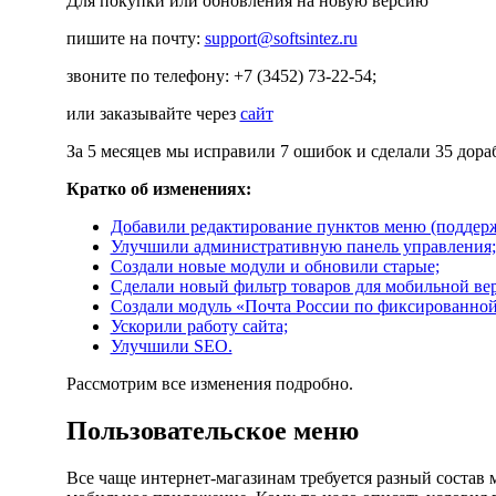
Для покупки или обновления на новую версию
пишите на почту:
support@softsintez.ru
звоните по телефону: +7 (3452) 73-22-54;
или заказывайте через
сайт
За 5 месяцев мы исправили 7 ошибок и сделали 35 дора
Кратко об изменениях:
Добавили редактирование пунктов меню (поддерж
Улучшили административную панель управления;
Создали новые модули и обновили старые;
Сделали новый фильтр товаров для мобильной вер
Создали модуль «Почта России по фиксированной
Ускорили работу сайта;
Улучшили SEO.
Рассмотрим все изменения подробно.
Пользовательское меню
Все чаще интернет-магазинам требуется разный состав м