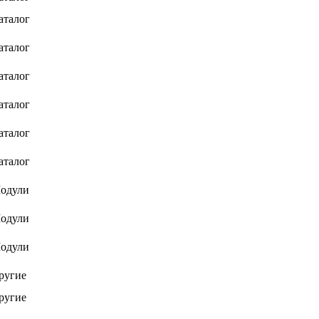
аталог
аталог
аталог
аталог
аталог
аталог
одули
одули
одули
ругие
ругие