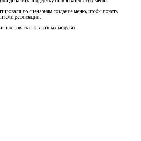
шили добавить поддержку пользовательских меню.
итировали по сценариям создание меню, чтобы понять
антами реализации.
спользовать его в разных модулях: